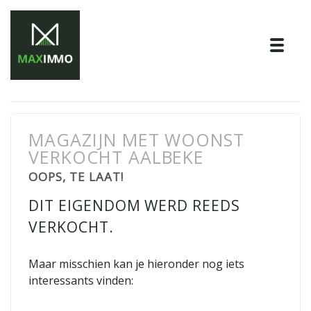
Tog
MAGAZIJN MET WOONST
VERKOCHT AALBEKE
OOPS, TE LAAT!
DIT EIGENDOM WERD REEDS
VERKOCHT.
Maar misschien kan je hieronder nog iets
interessants vinden: