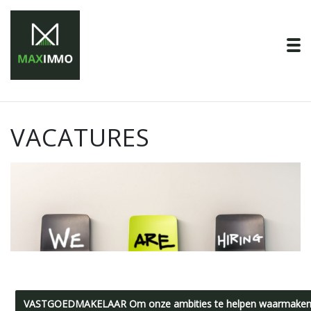
To
VACATURES
VASTGOEDMAKELAAR Om onze ambities te helpen waarmaken zij