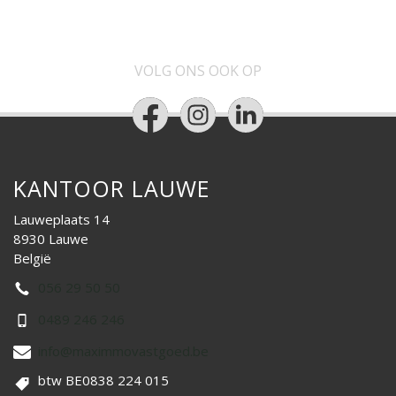
VOLG ONS OOK OP
KANTOOR LAUWE
Lauweplaats 14
8930 Lauwe
België
056 29 50 50
0489 246 246
info@maximmovastgoed.be
btw BE0838 224 015