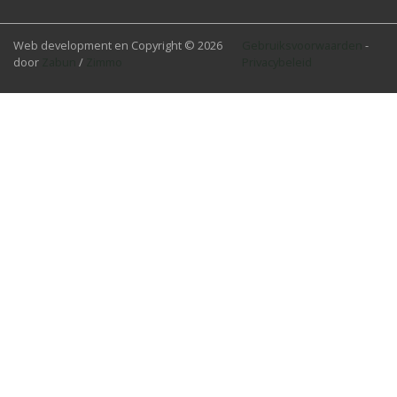
Web development en Copyright © 2026
Gebruiksvoorwaarden
-
door
Zabun
/
Zimmo
Privacybeleid