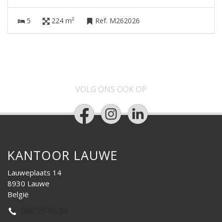
5
224 m²
Ref. M262026
VOLG ONS OOK OP
KANTOOR LAUWE
Lauweplaats 14
8930 Lauwe
België
056 29 50 50