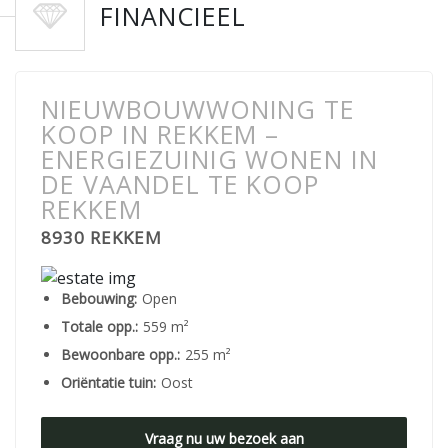
FINANCIEEL
NIEUWBOUWWONING TE
KOOP IN REKKEM –
ENERGIEZUINIG WONEN IN
DE VAANDEL TE KOOP
REKKEM
8930 REKKEM
Bebouwing:
Open
Totale opp.:
559 m²
Bewoonbare opp.:
255 m²
Oriëntatie tuin:
Oost
Vraag nu uw bezoek aan