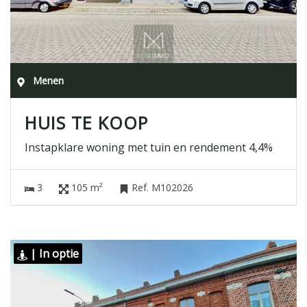
Menen
HUIS TE KOOP
Instapklare woning met tuin en rendement 4,4%
3
105 m²
Ref. M102026
| In optie