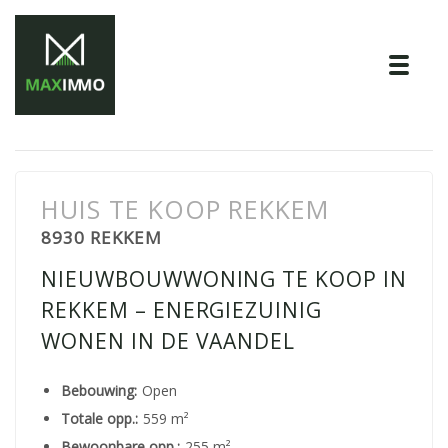
Tog
HUIS TE KOOP REKKEM
8930 REKKEM
NIEUWBOUWWONING TE KOOP IN
REKKEM – ENERGIEZUINIG
WONEN IN DE VAANDEL
Bebouwing:
Open
Totale opp.:
559 m²
Bewoonbare opp.:
255 m²