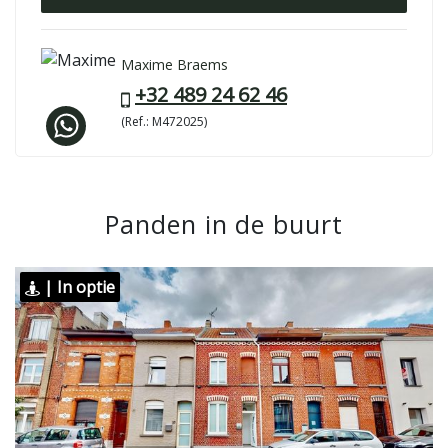
Maxime Braems
+32 489 24 62 46
(Ref.: M472025)
Panden in de buurt
| In optie