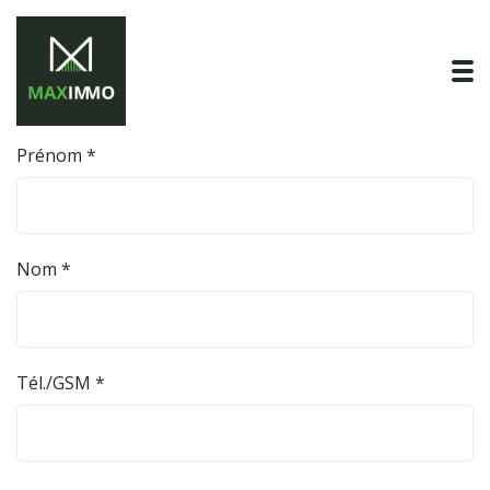
To
Prénom *
Nom *
Tél./GSM *