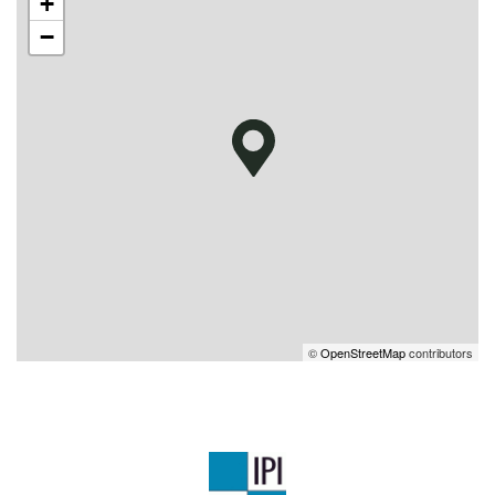
+
−
©
OpenStreetMap
contributors