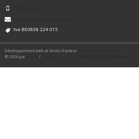
0489 246 246
info@maximmovastgoed.be
tva BE0838 224 015
Développement web et droits d'auteur
Conditions d'utilisation
-
© 2026 par
Zabun
/
Zimmo
Politique de confidentialité