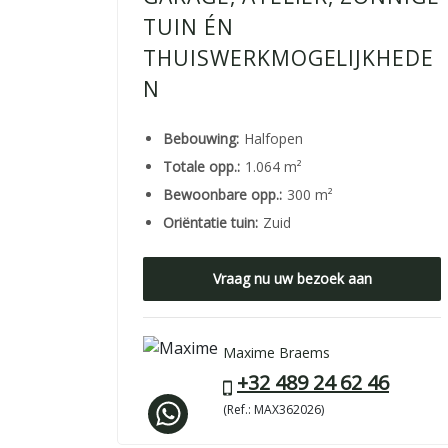
TUIN ÉN
THUISWERKMOGELIJKHEDE
N
Bebouwing:
Halfopen
Totale opp.:
1.064 m²
Bewoonbare opp.:
300 m²
Oriëntatie tuin:
Zuid
Vraag nu uw bezoek aan
Maxime Braems
+32 489 24 62 46
(Ref.: MAX362026)