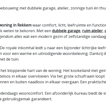
bebouwing met dubbele garage, atelier, zonnige tuin én th
 woning in Rekkem
waar comfort, licht, leefruimte en functi
jk weten te bekoren. Met een
dubbele garage
,
ruim atelier
,
gendom alles wat een modern gezin of zelfstandige vandaag
De royale inkomhal leidt u naar een bijzonder lichtrijke lee
 voor een warme en uitnodigende woonbeleving. Dankzij de o
et de tuin.
el het kloppende hart van de woning. Het kookeiland met geïn
eloos in elkaar overvloeien. Via het grote schuifraam loopt
nnen en buiten naadloos in elkaar overgaan. Een praktische 
edendaags wooncomfort. Een afzonderlijk bureau biedt de id
tra gebruiksgemak garandeert.