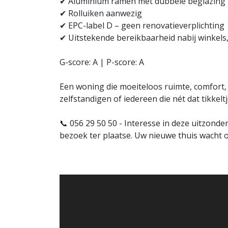
✔ Aluminium ramen met dubbele beglazing
✔ Rolluiken aanwezig
✔ EPC-label D – geen renovatieverplichting
✔ Uitstekende bereikbaarheid nabij winkel
G-score: A | P-score: A
Een woning die moeiteloos ruimte, comfort,
zelfstandigen of iedereen die nét dat tikkelt
📞 056 29 50 50 - Interesse in deze uitzon
bezoek ter plaatse. Uw nieuwe thuis wacht o